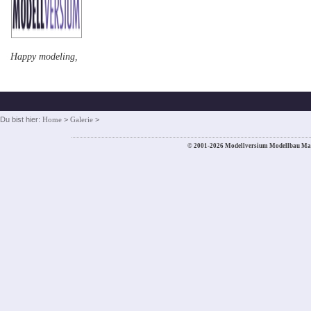
Happy modeling,
Du bist hier:
Home
>
Galerie
>
© 2001-2026 Modellversium Modellbau Ma