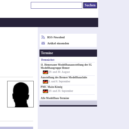
RSS-Newsfeed
Artikel einsenden
Termine
Demnächst:
11. Hemeraner Modellbauausstellung der IG
Modellbaugruppe Hemer
29. und 30. August
Ausstellung des Bremer Modellbauclubs
5. und 6. September
PMC Main-Kinzig
19. und 20. September
Alle Modellbau-Termine