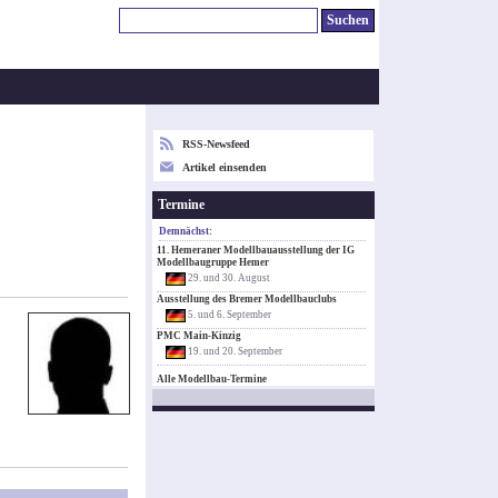
RSS-Newsfeed
Artikel einsenden
Termine
Demnächst:
11. Hemeraner Modellbauausstellung der IG
Modellbaugruppe Hemer
29. und 30. August
Ausstellung des Bremer Modellbauclubs
5. und 6. September
PMC Main-Kinzig
19. und 20. September
Alle Modellbau-Termine