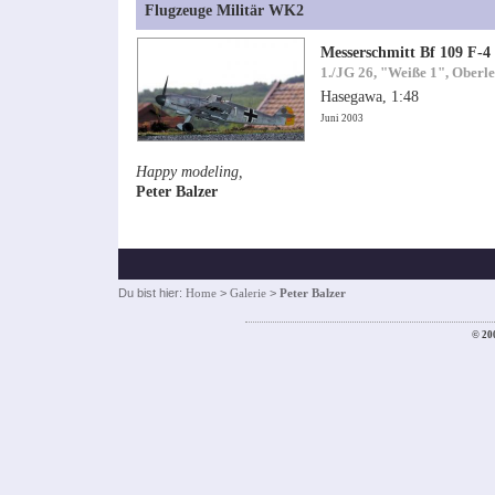
Flugzeuge Militär WK2
Messerschmitt Bf 109 F-4
1./JG 26, "Weiße 1", Oberle
Hasegawa, 1:48
Juni 2003
Happy modeling,
Peter Balzer
Du bist hier:
Home
>
Galerie
>
Peter Balzer
© 20