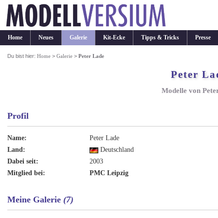
Home
Neues
Galerie
Kit-Ecke
Tipps & Tricks
Presse
Du bist hier:
Home
>
Galerie
>
Peter Lade
Peter La
Modelle von Pete
Profil
Name:
Peter Lade
Land:
Deutschland
Dabei seit:
2003
Mitglied bei:
PMC Leipzig
Meine Galerie
(7)