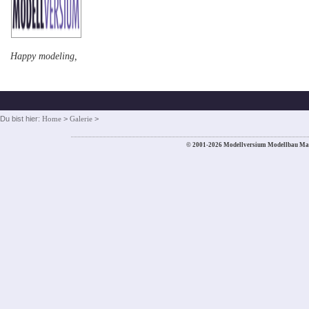
Happy modeling,
Du bist hier:
Home
>
Galerie
>
© 2001-2026 Modellversium Modellbau Ma