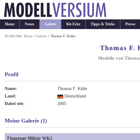
Home
Neues
Galerie
Kit-Ecke
Tipps & Tricks
Presse
Du bist hier:
Home
>
Galerie
>
Thomas F. Kühn
Thomas F.
Modelle von Thomas
Profil
Name:
Thomas F. Kühn
Land:
Deutschland
Dabei seit:
2005
Meine Galerie
(1)
Flugzeuge Militär WK2