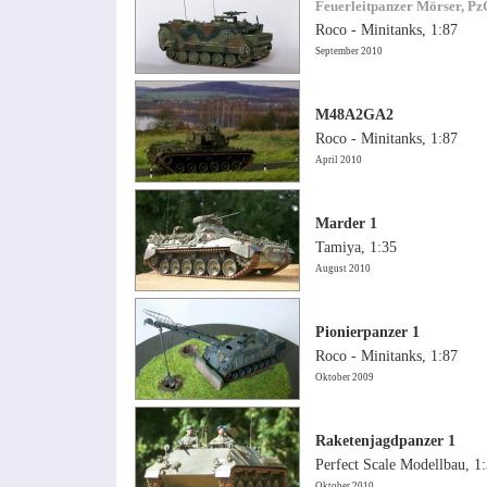
Feuerleitpanzer Mörser, Pz
Roco - Minitanks, 1:87
September 2010
M48A2GA2
Roco - Minitanks, 1:87
April 2010
Marder 1
Tamiya, 1:35
August 2010
Pionierpanzer 1
Roco - Minitanks, 1:87
Oktober 2009
Raketenjagdpanzer 1
Perfect Scale Modellbau, 1
Oktober 2010