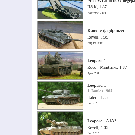
M48 AVLB Brückenlegepa
H&K, 1:87
November 2009
Kanonenjagdpanzer
Revell, 1:35
August 2010
Leopard 1
Roco - Minitanks, 1:87
April 2009
Leopard 1
1. Baulos 1965
Italeri, 1:35
Juni 2010
Leopard 1A1A2
Revell, 1:35
Juni 2010