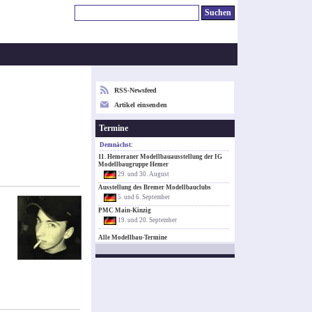
RSS-Newsfeed
Artikel einsenden
Termine
Demnächst:
11. Hemeraner Modellbauausstellung der IG
Modellbaugruppe Hemer
29. und 30. August
Ausstellung des Bremer Modellbauclubs
5. und 6. September
PMC Main-Kinzig
19. und 20. September
Alle Modellbau-Termine