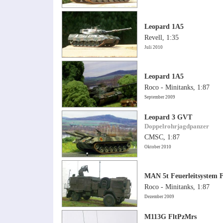
Leopard 1A5
Revell, 1:35
Juli 2010
Leopard 1A5
Roco - Minitanks, 1:87
September 2009
Leopard 3 GVT
Doppelrohrjagdpanzer
CMSC, 1:87
Oktober 2010
MAN 5t Feuerleitsystem
Roco - Minitanks, 1:87
Dezember 2009
M113G FltPzMrs