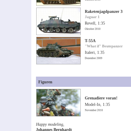
Raketenjagdpanzer 3
Jaguar 1
Revell, 1:35
Oktober 2010
T-55A
"What if" Beutepanzer
Italeri, 1:35
Dezember 2009
Figuren
Grenadiere voran!
Model-In, 1:35
November 2010
Happy modeling,
Johannes Bernhardt