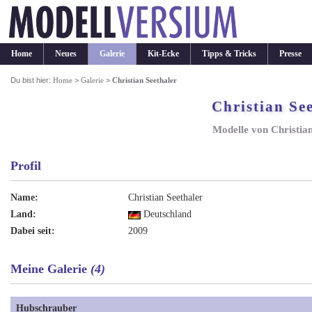
Home
Neues
Galerie
Kit-Ecke
Tipps & Tricks
Presse
Du bist hier:
Home
>
Galerie
>
Christian Seethaler
Christian Se
Modelle von Christian
Profil
Name:
Christian Seethaler
Land:
Deutschland
Dabei seit:
2009
Meine Galerie
(4)
Hubschrauber