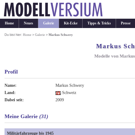
Home
Neues
Galerie
Kit-Ecke
Tipps & Tricks
Presse
Du bist hier:
Home
>
Galerie
>
Markus Schwery
Markus Sc
Modelle von Markus
Profil
Name:
Markus Schwery
Land:
Schweiz
Dabei seit:
2009
Meine Galerie
(31)
Militärfahrzeuge bis 1945