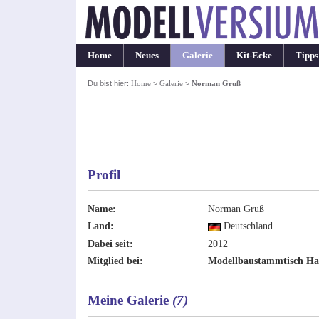
Home
Neues
Galerie
Kit-Ecke
Tipps
Du bist hier:
Home
>
Galerie
>
Norman Gruß
Profil
Name:
Norman Gruß
Land:
Deutschland
Dabei seit:
2012
Mitglied bei:
Modellbaustammtisch H
Meine Galerie
(7)