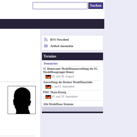
RSS-Newsfeed
Artikel einsenden
Termine
Demnächst:
11. Hemeraner Modellbauausstellung der IG
Modellbaugruppe Hemer
29. und 30. August
Ausstellung des Bremer Modellbauclubs
5. und 6. September
PMC Main-Kinzig
19. und 20. September
Alle Modellbau-Termine