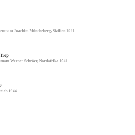
leutnant Joachim Müncheberg, Sizilien 1941
/Trop
utnant Werner Schröer, Nordafrika 1941
0
reich 1944