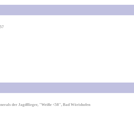
957
nerals der Jagdflieger, "Weiße <58", Bad Wörishofen