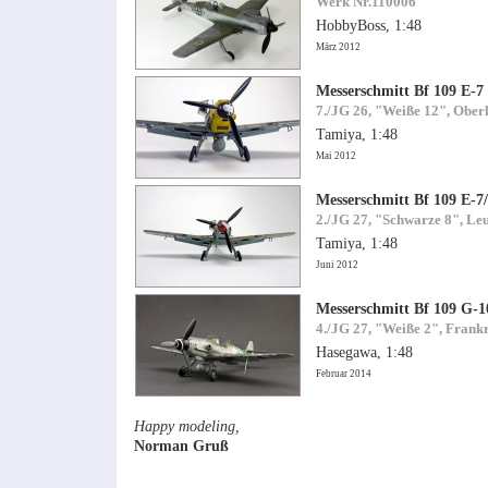
Werk Nr.110006
HobbyBoss, 1:48
März 2012
Messerschmitt Bf 109 E-7
7./JG 26, "Weiße 12", Ober
Tamiya, 1:48
Mai 2012
Messerschmitt Bf 109 E-7
2./JG 27, "Schwarze 8", Le
Tamiya, 1:48
Juni 2012
Messerschmitt Bf 109 G-1
4./JG 27, "Weiße 2", Frank
Hasegawa, 1:48
Februar 2014
Happy modeling,
Norman Gruß