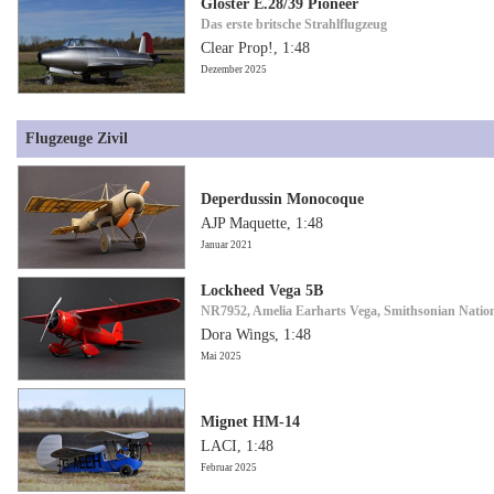
Gloster E.28/39 Pioneer
Das erste britsche Strahlflugzeug
Clear Prop!, 1:48
Dezember 2025
Flugzeuge Zivil
Deperdussin Monocoque
AJP Maquette, 1:48
Januar 2021
Lockheed Vega 5B
NR7952, Amelia Earharts Vega, Smithsonian Natio
Dora Wings, 1:48
Mai 2025
Mignet HM-14
LACI, 1:48
Februar 2025