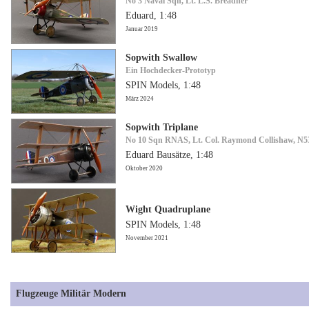
No 3 Naval Sqn, Lt. L.S. Breadner
Eduard, 1:48
Januar 2019
Sopwith Swallow
Ein Hochdecker-Prototyp
SPIN Models, 1:48
März 2024
Sopwith Triplane
No 10 Sqn RNAS, Lt. Col. Raymond Collishaw, N5
Eduard Bausätze, 1:48
Oktober 2020
Wight Quadruplane
SPIN Models, 1:48
November 2021
Flugzeuge Militär Modern