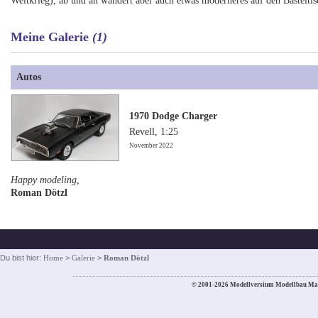
Weltkrieg), ab und an wandert aber auch etwas moderneres auf den Basteltis
Meine Galerie
(1)
Autos
1970 Dodge Charger
Revell, 1:25
November 2022
Happy modeling,
Roman Dötzl
Du bist hier:
Home
>
Galerie
>
Roman Dötzl
© 2001-2026 Modellversium Modellbau Ma