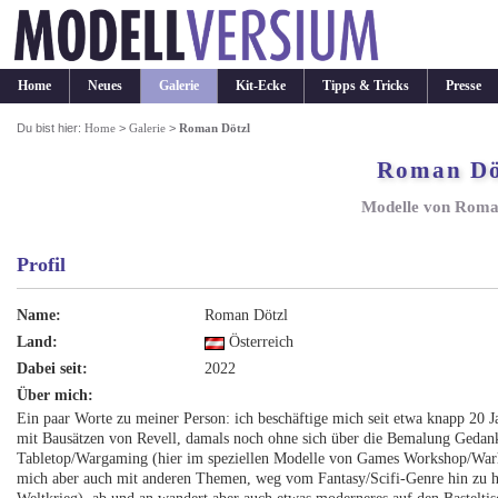
Home
Neues
Galerie
Kit-Ecke
Tipps & Tricks
Presse
Du bist hier:
Home
>
Galerie
>
Roman Dötzl
Roman Dö
Modelle von Roma
Profil
Name:
Roman Dötzl
Land:
Österreich
Dabei seit:
2022
Über mich:
Ein paar Worte zu meiner Person: ich beschäftige mich seit etwa knapp 20
mit Bausätzen von Revell, damals noch ohne sich über die Bemalung Gedank
Tabletop/Wargaming (hier im speziellen Modelle von Games Workshop/Warha
mich aber auch mit anderen Themen, weg vom Fantasy/Scifi-Genre hin zu h