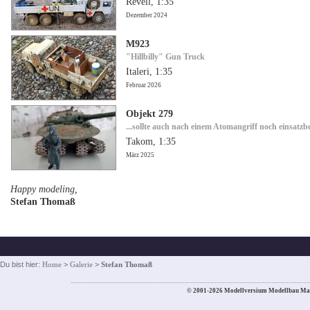
Revell, 1:35
Dezember 2024
M923
"Hillbilly" Gun Truck
Italeri, 1:35
Februar 2026
Objekt 279
...sollte auch nach einem Atomangriff noch einsatzbe
Takom, 1:35
März 2025
Happy modeling,
Stefan Thomaß
Du bist hier:
Home
>
Galerie
>
Stefan Thomaß
© 2001-2026 Modellversium Modellbau Ma