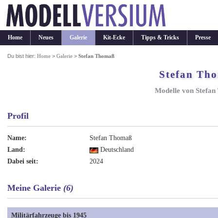
Home
Neues
Galerie
Kit-Ecke
Tipps & Tricks
Presse
Du bist hier:
Home
>
Galerie
>
Stefan Thomaß
Stefan Th
Modelle von Stefa
Profil
Name:
Stefan Thomaß
Land:
Deutschland
Dabei seit:
2024
Meine Galerie
(6)
Militärfahrzeuge bis 1945