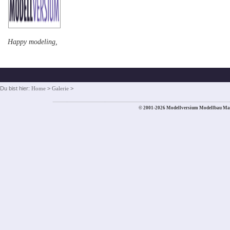
Happy modeling,
Du bist hier:
Home
>
Galerie
>
© 2001-2026 Modellversium Modellbau Ma