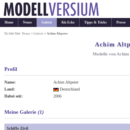
Home
Neues
Galerie
Kit-Ecke
Tipps & Tricks
Presse
Du bist hier:
Home
>
Galerie
>
Achim Altpeter
Achim Altp
Modelle von Achim 
Profil
Name:
Achim Altpeter
Land:
Deutschland
Dabei seit:
2006
Meine Galerie
(1)
Schiffe Zivil