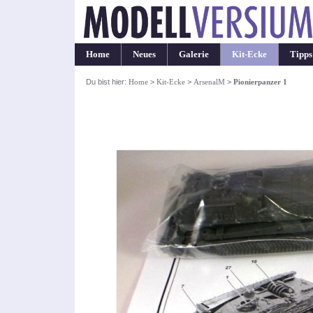
Home
Neues
Galerie
Kit-Ecke
Tipps
Du bist hier:
Home
>
Kit-Ecke
>
ArsenalM
>
Pionierpanzer 1