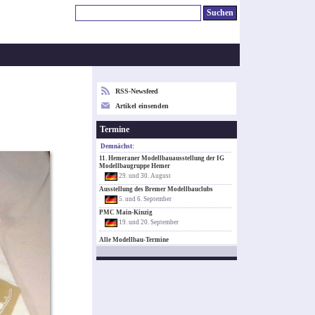
RSS-Newsfeed
Artikel einsenden
Termine
Demnächst:
11. Hemeraner Modellbauausstellung der IG
Modellbaugruppe Hemer
29. und 30. August
Ausstellung des Bremer Modellbauclubs
5. und 6. September
PMC Main-Kinzig
19. und 20. September
Alle Modellbau-Termine