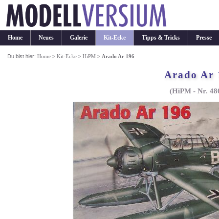
Home
Neues
Galerie
Kit-Ecke
Tipps & Tricks
Presse
Du bist hier:
Home
>
Kit-Ecke
>
HiPM
>
Arado Ar 196
Arado Ar 
(HiPM - Nr. 48