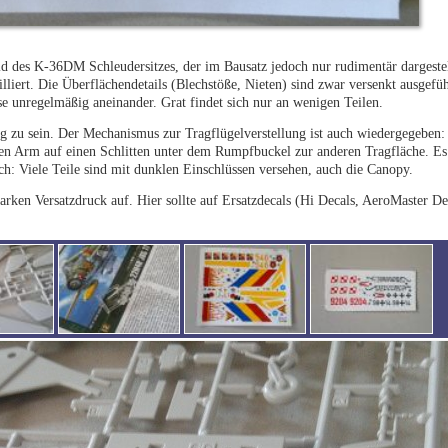
ld des K-36DM Schleudersitzes, der im Bausatz jedoch nur rudimentär dargestellt
lliert. Die Überflächendetails (Blechstöße, Nieten) sind zwar versenkt ausgefü
ise unregelmäßig aneinander. Grat findet sich nur an wenigen Teilen.
ig zu sein. Der Mechanismus zur Tragflügelverstellung ist auch wiedergegeben:
en Arm auf einen Schlitten unter dem Rumpfbuckel zur anderen Tragfläche. Es 
ich: Viele Teile sind mit dunklen Einschlüssen versehen, auch die Canopy.
arken Versatzdruck auf. Hier sollte auf Ersatzdecals (Hi Decals, AeroMaster D