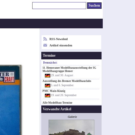
RSS-Newsfeed
Artikel einsenden
Termine
Demnächst:
11. Hemeraner Modellbauausstellung der IG
Modellbaugruppe Hemer
29. und 30. August
Ausstellung des Bremer Modellbauclubs
5. und 6. September
PMC Main-Kinzig
19. und 20. September
Alle Modellbau-Termine
Verwandte Artikel
Galerie