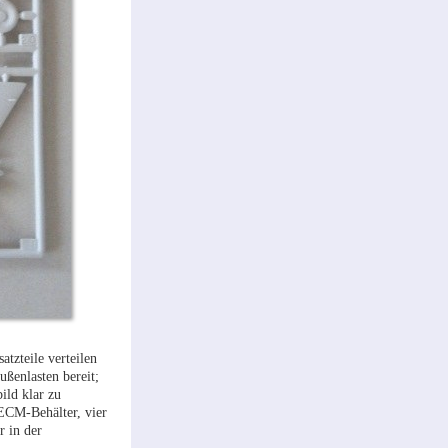
tzteile verteilen
ßenlasten bereit;
ild klar zu
ECM-Behälter, vier
 in der