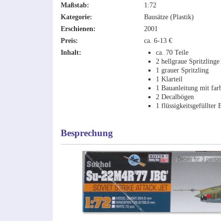
Maßstab:
1:72
Kategorie:
Bausätze (Plastik)
Erschienen:
2001
Preis:
ca. 6-13 €
Inhalt:
ca. 70 Teile
2 hellgraue Spritzlinge
1 grauer Spritzling
1 Klarteil
1 Bauanleitung mit far
2 Decalbögen
1 flüssigkeitsgefüllter 
Besprechung