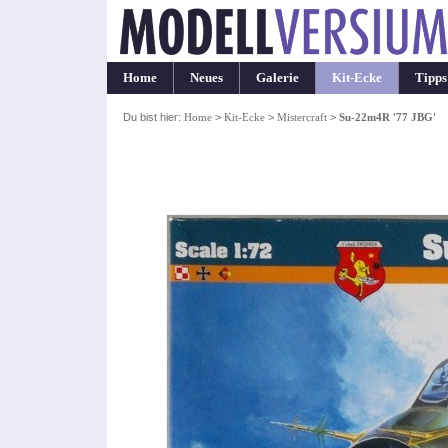
Home
Neues
Galerie
Kit-Ecke
Tipps
Du bist hier:
Home
>
Kit-Ecke
>
Mistercraft
>
Su-22m4R '77 JBG'