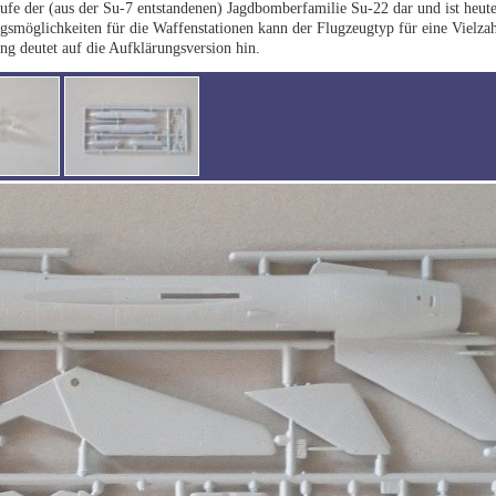
fe der (aus der Su-7 entstandenen) Jagdbomberfamilie Su-22 dar und ist heute
gsmöglichkeiten für die Waffenstationen kann der Flugzeugtyp für eine Vielza
g deutet auf die Aufklärungsversion hin.