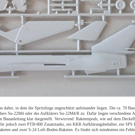
 daher, in dem die Spritzlinge ungeschützt aufeinander liegen. Die ca. 70 Bausa
mbers Su-22M4 oder des Aufklärers Su-22M4/R zu. Dafür liegen verschiedene Au
en Bauanleitung klar dargestellt. Verwirrend: Raketenpods, wie auf dem Deckelb
afür jedoch zwei PTB-800 Zusatztanks, ein KKR Aufklärungsbehälter, ein SPS 
eten und zwei S-24 Luft-Boden-Raketen. Es findet sich mindestens ein Fehler