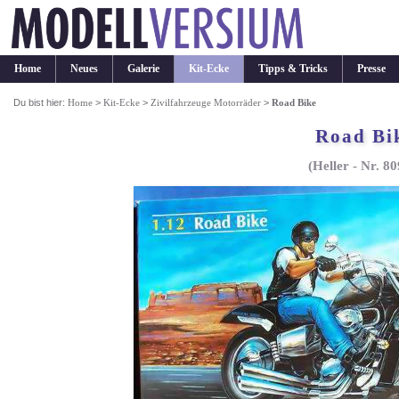
Home
Neues
Galerie
Kit-Ecke
Tipps & Tricks
Presse
Du bist hier:
Home
>
Kit-Ecke
>
Zivilfahrzeuge Motorräder
>
Road Bike
Road Bi
(Heller - Nr. 8