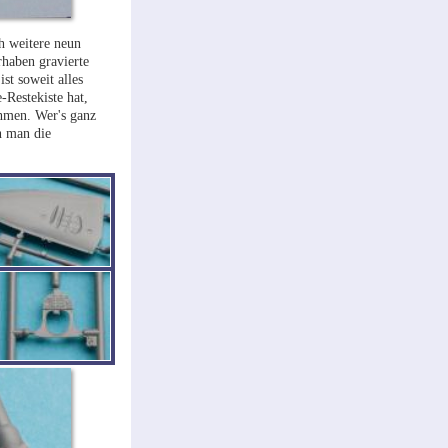
h weitere neun
rhaben gravierte
st soweit alles
-Restekiste hat,
ehmen. Wer's ganz
n man die