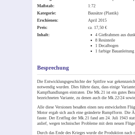
Maßstab:
1:72
Kategorie:
Bausätze (Plastik)
Erschienen:
April 2015
Preis:
ca. 17,50 €
Inhalt:
4 Gießrahmen aus dunk
8 Resinteile
1 Decalbogen
1 farbige Bauanleitung
Besprechung
Die Entwicklungsgeschichte der Spitfire war gekennzeich
notwendig wurden. Dies führte dazu, dass einige Varianten
Kampfhandlungen eintraten. Die Mk.21 ist ein gutes Beisp
bezeichneten Variante, zu denen auch die Mk.22/24 sowie
Alle diese Versionen besaßen einen neu entwickelten Flü
Motor ergab sich auch eine geänderte Rumpfform. Die Ä
fasste. Der Erstflug der Mk.21 fand am 24. Juli 1943 stat
anlief, wegen technischer Probleme mit dem neuen Flügel 
Durch das Ende des Krieges wurde die Produktion nach n