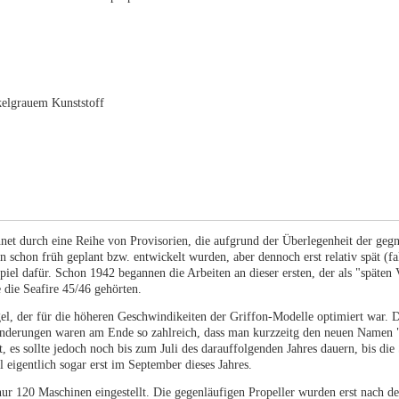
elgrauem Kunststoff
net durch eine Reihe von Provisorien, die aufgrund der Überlegenheit der geg
 schon früh geplant bzw. entwickelt wurden, aber dennoch erst relativ spät (fal
iel dafür. Schon 1942 begannen die Arbeiten an dieser ersten, der als "späten 
 die Seafire 45/46 gehörten.
gel, der für die höheren Geschwindikeiten der Griffon-Modelle optimiert war. 
nderungen waren am Ende so zahlreich, dass man kurzzeitg den neuen Namen "
t, es sollte jedoch noch bis zum Juli des darauffolgenden Jahres dauern, bis di
eigentlich sogar erst im September dieses Jahres.
ur 120 Maschinen eingestellt. Die gegenläufigen Propeller wurden erst nach