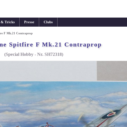
 & Tricks
Presse
Clubs
ire F Mk.21 Contraprop
ne Spitfire F Mk.21 Contraprop
(Special Hobby - Nr. SH72318)