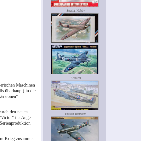
Special Hobby
Admiral
nerischen Maschinen
ls überhaupt) in die
Versionen"
Durch den neuen
Eduard Bausätze
Victor" ins Auge
e Serienproduktion
 dem Krieg zusammen