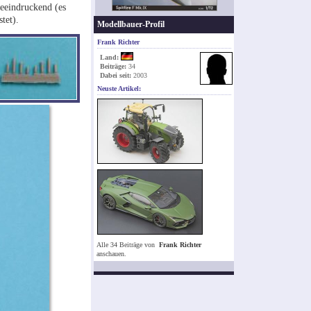
eeindruckend (es
stet).
Modellbauer-Profil
Frank Richter
Land:
Beiträge:
34
Dabei seit:
2003
Neuste Artikel:
Alle 34 Beiträge von
Frank Richter
anschauen.