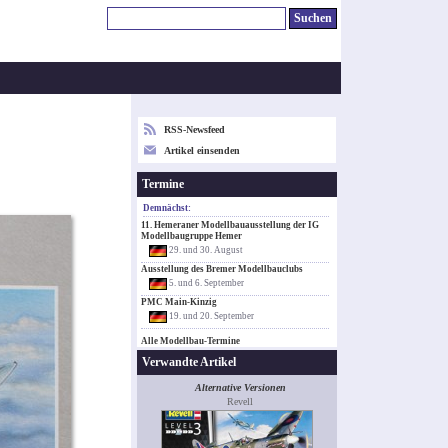
RSS-Newsfeed
Artikel einsenden
Termine
Demnächst:
11. Hemeraner Modellbauausstellung der IG
Modellbaugruppe Hemer
29. und 30. August
Ausstellung des Bremer Modellbauclubs
5. und 6. September
PMC Main-Kinzig
19. und 20. September
Alle Modellbau-Termine
Verwandte Artikel
Alternative Versionen
Revell