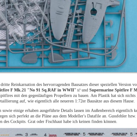
ritte Reinkarnation des hervorragenden Bausatzes dieser speziellen Version vo
itfire F Mk.21 "No 91 Sq.RAF in WWII"
und
Supermarine Spitfire F 
Spitfires mit den gegenläufigen Propellern zu bauen. Am Plastik hat sich nichts 
taillierung auf, wie eigentlich alle neueren 1:72er Bausätze aus diesem Hause.
n sowie einige erhaben ausgeführte Details lassen im Außenbereich eigentlich 
egen sich perfekt an die Pläne aus dem Modeller's Datafile an. Gussfehler bzw. 
en des Cockpits. Grat oder Fischhaut habe ich keinen finden können.