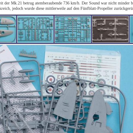
eit der Mk.21 betrug atemberaubende 736 km/h. Der Sound war nicht minder b
kreich, jedoch wurde diese mittlerweile auf den Fünfblatt-Propeller zurückgerü