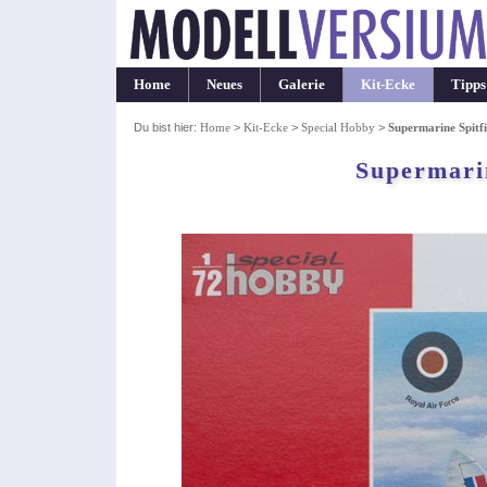
Home
Neues
Galerie
Kit-Ecke
Tipps
Du bist hier:
Home
>
Kit-Ecke
>
Special Hobby
>
Supermarine Spitf
Supermari