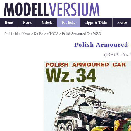
Home
Neues
Galerie
Kit-Ecke
Tipps & Tricks
Presse
Du bist hier:
Home
>
Kit-Ecke
>
TOGA
>
Polish Armoured Car WZ.34
Polish Armoured
(TOGA - Nr. 