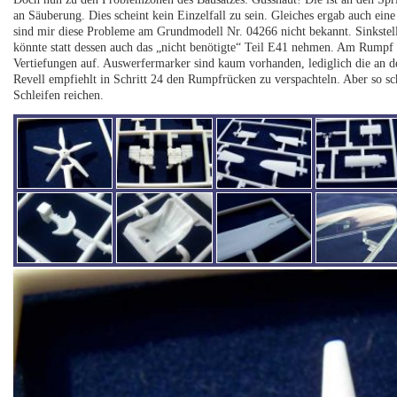
an Säuberung. Dies scheint kein Einzelfall zu sein. Gleiches ergab auch ei
sind mir diese Probleme am Grundmodell Nr. 04266 nicht bekannt. Sinkstel
könnte statt dessen auch das „nicht benötigte“ Teil E41 nehmen. Am Rumpf 
Vertiefungen auf. Auswerfermarker sind kaum vorhanden, lediglich die an d
Revell empfiehlt in Schritt 24 den Rumpfrücken zu verspachteln. Aber so s
Schleifen reichen.