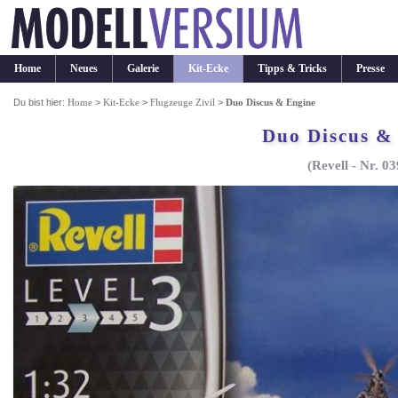
Home
Neues
Galerie
Kit-Ecke
Tipps & Tricks
Presse
Du bist hier:
Home
>
Kit-Ecke
>
Flugzeuge Zivil
>
Duo Discus & Engine
Duo Discus &
(Revell - Nr. 0