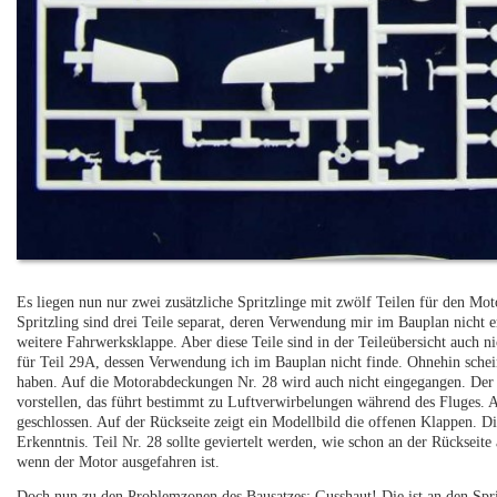
Es liegen nun nur zwei zusätzliche Spritzlinge mit zwölf Teilen für den M
Spritzling sind drei Teile separat, deren Verwendung mir im Bauplan nicht e
weitere Fahrwerksklappe. Aber diese Teile sind in der Teileübersicht auch ni
für Teil 29A, dessen Verwendung ich im Bauplan nicht finde. Ohnehin schei
haben. Auf die Motorabdeckungen Nr. 28 wird auch nicht eingegangen. Der 
vorstellen, das führt bestimmt zu Luftverwirbelungen während des Fluges. 
geschlossen. Auf der Rückseite zeigt ein Modellbild die offenen Klappen. D
Erkenntnis. Teil Nr. 28 sollte geviertelt werden, wie schon an der Rückseit
wenn der Motor ausgefahren ist.
Doch nun zu den Problemzonen des Bausatzes: Gusshaut! Die ist an den Spri