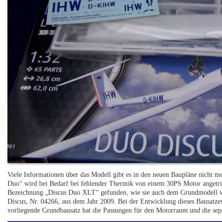
Viele Informationen über das Modell gibt es in den neuen Baupläne nicht me
Duo“ wird bei Bedarf bei fehlender Thermik von einem 30PS Motor angetri
Bezeichnung „Discus Duo XLT“ gefunden, wie sie auch dem Grundmodell von
Discus, Nr. 04266, aus dem Jahr 2009. Bei der Entwicklung dieses Bausatze
vorliegende Grundbausatz hat die Passungen für den Motorraum und die sep