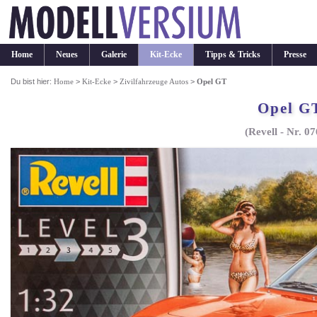
Home
Neues
Galerie
Kit-Ecke
Tipps & Tricks
Presse
Du bist hier:
Home
>
Kit-Ecke
>
Zivilfahrzeuge Autos
>
Opel GT
Opel G
(Revell - Nr. 0