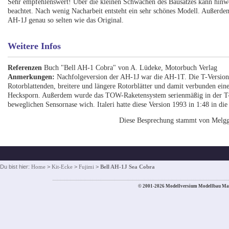
Sehr empfehlenswert! Über die kleinen Schwächen des Bausatzes kann hin
beachtet. Nach wenig Nacharbeit entsteht ein sehr schönes Modell. Außerdem
AH-1J genau so selten wie das Original.
Weitere Infos
Referenzen
Buch "Bell AH-1 Cobra" von A. Lüdeke, Motorbuch Verlag
Anmerkungen:
Nachfolgeversion der AH-1J war die AH-1T. Die T-Version e
Rotorblattenden, breitere und längere Rotorblätter und damit verbunden ein
Hecksporn. Außerdem wurde das TOW-Raketensystem serienmäßig in der T-Ve
beweglichen Sensornase wich. Italeri hatte diese Version 1993 in 1:48 in di
Diese Besprechung stammt von Melg
Du bist hier:
Home
>
Kit-Ecke
>
Fujimi
>
Bell AH-1J Sea Cobra
© 2001-2026 Modellversium Modellbau Ma