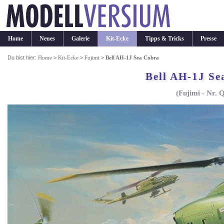
Home
Neues
Galerie
Kit-Ecke
Tipps & Tricks
Presse
Du bist hier:
Home
>
Kit-Ecke
>
Fujimi
>
Bell AH-1J Sea Cobra
Bell AH-1J Se
(Fujimi - Nr. 