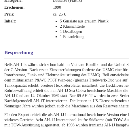
Kategorie:
Bausätze (Plastik)
Erschienen:
1990
Preis:
ca. 25 €
Inhalt:
5 Gussäste aus grauem Plastik
2 Klarsichtteile
1 Decalbogen
1 Bauanleitung
Besprechung
Bells AH-1 bewährte sich schon bald im Vietnam-Konflikt und das United S
der G-Version. Nach ersten Einsatzerfahrungen forderte das USMC eine fü
Rotorbremse, Funk- und Elektronikausrüstung des USMC). Bell entwickelte 
dem militärischen P&WC PT6T twin-pac (gleiches Triebwerk-Duo wie auf d
Tankkapazität erhöht, breitere Heckrotorblätter installiert, die Heckflosse le
Rohrbewaffnung erhielt die nun AH-1J Sea Cobra bezeichnete Maschine die
AH-1J fand am 14. Oktober 1969 statt. Nur 69 AH-1J wurden in zwei Serien 
Nachfolgemodell AH-1T interessierten. Die letzten in US-Dienst stehende
Neunziger Jahre wurden jedoch auch die Maschinen aus den Reserveeinheite
Für den Export erhielt die als AH-1J International bezeichnete Version eine
stärkeres Getriebe. Acht AH-1J International kaufte Südkorea (mit TOW-Aus
mit TOW-Ausrüstung ausgestattet, ab 1998 wurden iranische AH-1J kampfwe