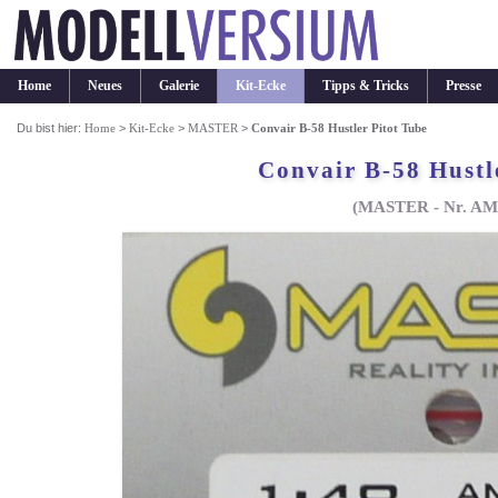
Home
Neues
Galerie
Kit-Ecke
Tipps & Tricks
Presse
Du bist hier:
Home
>
Kit-Ecke
>
MASTER
>
Convair B-58 Hustler Pitot Tube
Convair B-58 Hustl
(MASTER - Nr. AM