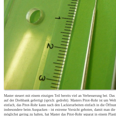
Master steuert mit einem einzigen Teil bereits viel an Verbesserung bei. D
auf der Drehbank gefertigt (sprich: gedreht). Masters Pitot-Rohr ist um Welt
einfach, das Pitot-Rohr kann nach den Lackierarbeiten einfach in die Öffn
insbesondere beim Auspacken - ist extreme Vorsicht geboten, damit man die 
möglichst gering zu halten, hat Master das Pitot-Rohr separat in einem Plast