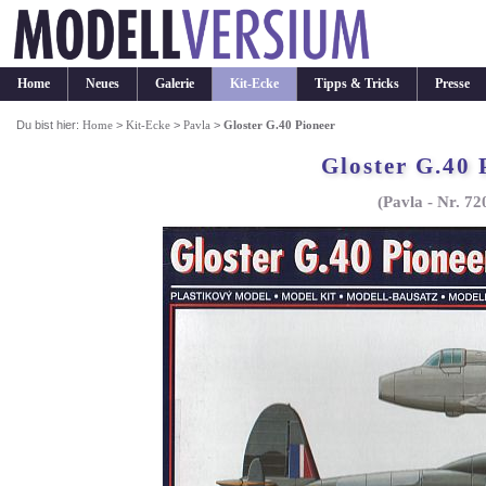
Home
Neues
Galerie
Kit-Ecke
Tipps & Tricks
Presse
Du bist hier:
Home
>
Kit-Ecke
>
Pavla
>
Gloster G.40 Pioneer
Gloster G.40 
(Pavla - Nr. 72