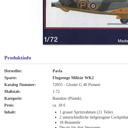
Produktinfo
Hersteller:
Pavla
Sparte:
Flugzeuge Militär WK2
Katalog Nummer:
72055 - Gloster G.40 Pioneer
Maßstab:
1:72
Kategorie:
Bausätze (Plastik)
Preis:
ca. 18 €
Inhalt:
1 grauer Spritzrahmen (21 Teile)
2 unterschiedliche tiefgezogene Cockpith
18 Resinteile
Decals für drei Versionen