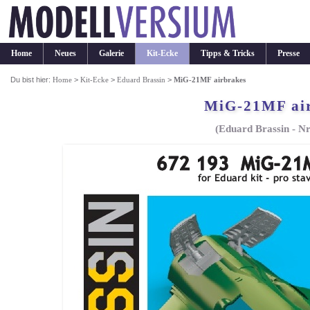
Home
Neues
Galerie
Kit-Ecke
Tipps & Tricks
Presse
Du bist hier:
Home
>
Kit-Ecke
>
Eduard Brassin
>
MiG-21MF airbrakes
MiG-21MF ai
(Eduard Brassin - Nr