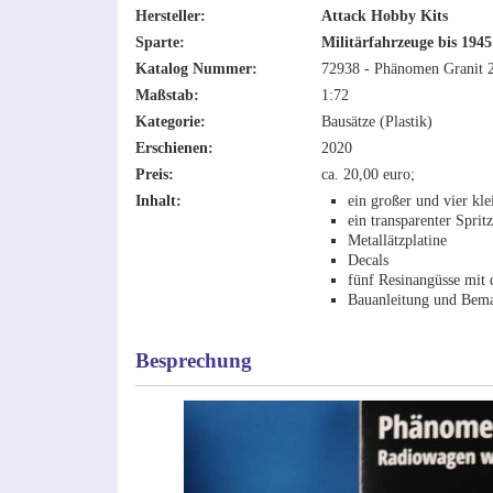
Hersteller:
Attack Hobby Kits
Sparte:
Militärfahrzeuge bis 1945
Katalog Nummer:
72938 - Phänomen Granit
Maßstab:
1:72
Kategorie:
Bausätze (Plastik)
Erschienen:
2020
Preis:
ca. 20,00 euro;
Inhalt:
ein großer und vier kl
ein transparenter Spri
Metallätzplatine
Decals
fünf Resinangüsse mit 
Bauanleitung und Bema
Besprechung