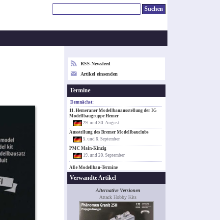
RSS-Newsfeed
Artikel einsenden
Termine
Demnächst:
11. Hemeraner Modellbauausstellung der IG
Modellbaugruppe Hemer
29. und 30. August
Ausstellung des Bremer Modellbauclubs
5. und 6. September
PMC Main-Kinzig
19. und 20. September
Alle Modellbau-Termine
Verwandte Artikel
Alternative Versionen
Attack Hobby Kits