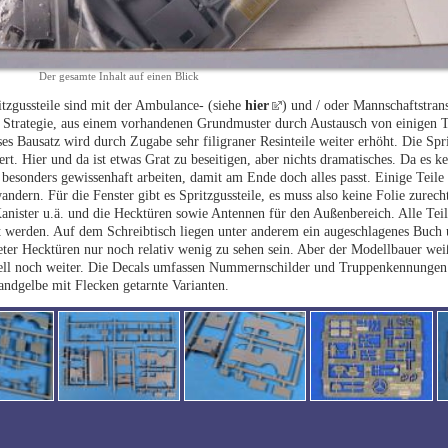
Der gesamte Inhalt auf einen Blick
itzgussteile sind mit der Ambulance- (siehe
hier
) und / oder Mannschaftstran
die Strategie, aus einem vorhandenen Grundmuster durch Austausch von einigen T
ses Bausatz wird durch Zugabe sehr filigraner Resinteile weiter erhöht. Die Spri
rt. Hier und da ist etwas Grat zu beseitigen, aber nichts dramatisches. Da es kei
besonders gewissenhaft arbeiten, damit am Ende doch alles passt. Einige Teile 
dern. Für die Fenster gibt es Spritzgussteile, es muss also keine Folie zurech
anister u.ä. und die Hecktüren sowie Antennen für den Außenbereich. Alle Teil
 werden. Auf dem Schreibtisch liegen unter anderem ein augeschlagenes Buch
eter Hecktüren nur noch relativ wenig zu sehen sein. Aber der Modellbauer weiß,
odell noch weiter. Die Decals umfassen Nummernschilder und Truppenkennungen.
andgelbe mit Flecken getarnte Varianten.