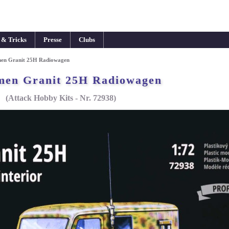
 & Tricks
Presse
Clubs
en Granit 25H Radiowagen
men Granit 25H Radiowagen
(Attack Hobby Kits - Nr. 72938)