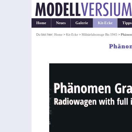
Home
Neues
Galerie
Kit-Ecke
Tipps
Du bist hier:
Home
>
Kit-Ecke
>
Militärfahrzeuge Bis 1945
>
Phänom
Phäno