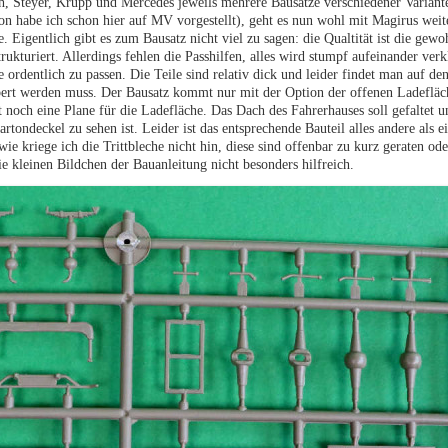
 Steyer, Krupp und Mercedes jeweils mehrere Bausätze verschiedener Variant
n habe ich schon hier auf MV vorgestellt), geht es nun wohl mit Magirus weit
. Eigentlich gibt es zum Bausatz nicht viel zu sagen: die Qualtität ist die gew
 strukturiert. Allerdings fehlen die Passhilfen, alles wird stumpf aufeinander ve
ordentlich zu passen. Die Teile sind relativ dick und leider findet man auf den
ubert werden muss. Der Bausatz kommt nur mit der Option der offenen Ladeflä
 noch eine Plane für die Ladefläche. Das Dach des Fahrerhauses soll gefaltet u
tondeckel zu sehen ist. Leider ist das entsprechende Bauteil alles andere als ei
 kriege ich die Trittbleche nicht hin, diese sind offenbar zu kurz geraten ode
 kleinen Bildchen der Bauanleitung nicht besonders hilfreich.