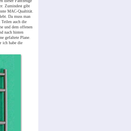
en dieser Fahrzeuge
er. Zumindest gibt
ohnte MAC-Qualtität.
rklebt. Da muss man
 Teilen auch die
che und dem offenen
nd nach hinten
ne gefaltete Plane.
r ich habe die