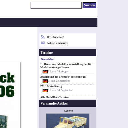
RSS-Newsfeed
Artikel einsenden
Termine
Demnächst:
11. Hemeraner Modellbauausstellung der IG
Modellbaugruppe Hemer
29. und 30. August
Ausstellung des Bremer Modellbauclubs
5. und 6. September
PMC Main-Kinzig
19. und 20. September
Alle Modellbau-Termine
Verwandte Artikel
Galerie