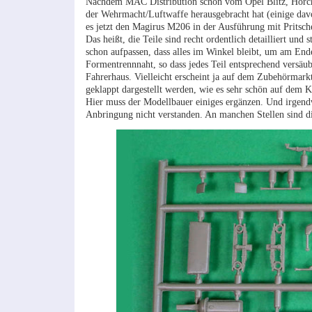
Nachdem MAC Distribution schon vom Opel Blitz, Horch,
der Wehrmacht/Luftwaffe herausgebracht hat (einige davo
es jetzt den Magirus M206 in der Ausführung mit Pritsche
Das heißt, die Teile sind recht ordentlich detailliert und
schon aufpassen, dass alles im Winkel bleibt, um am Ende 
Formentrennnaht, so dass jedes Teil entsprechend versä
Fahrerhaus. Vielleicht erscheint ja auf dem Zubehörmarkt
geklappt dargestellt werden, wie es sehr schön auf dem Kar
Hier muss der Modellbauer einiges ergänzen. Und irgendwie
Anbringung nicht verstanden. An manchen Stellen sind die