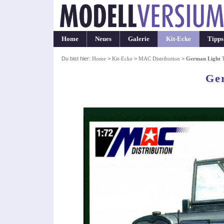
Home
Neues
Galerie
Kit-Ecke
Tipps
Du bist hier:
Home
>
Kit-Ecke
>
MAC Distribution
>
German Light 
Ge