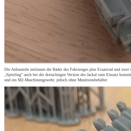
Die Anbauteile umfassen die Räder des Fahrzeuges plus Ersatzrad und zwei we
„Spitzling“ auch bei der dreiachsigen Version des Jackal zum Einsatz kommt)
und ein M2-Maschinengewehr, jedoch ohne Munitionsbehälter.