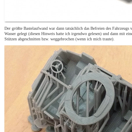
Der größte Bastelaufwand war dann tatsächlich das Befreien des Fahrzeugs 
Wasser gelegt (diesen Hinweis hatte ich irgendwo gelesen) und dann mit ein
Stützen abgeschnitten bzw. weggebrochen (wenn ich mich traute).