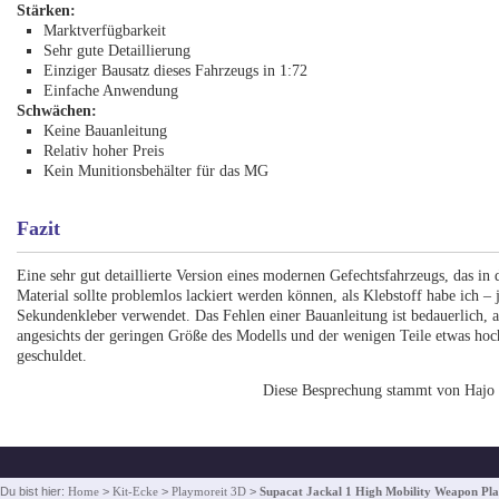
Stärken:
Marktverfügbarkeit
Sehr gute Detaillierung
Einziger Bausatz dieses Fahrzeugs in 1:72
Einfache Anwendung
Schwächen:
Keine Bauanleitung
Relativ hoher Preis
Kein Munitionsbehälter für das MG
Fazit
Eine sehr gut detaillierte Version eines modernen Gefechtsfahrzeugs, das i
Material sollte problemlos lackiert werden können, als Klebstoff habe ich 
Sekundenkleber verwendet. Das Fehlen einer Bauanleitung ist bedauerlich, a
angesichts der geringen Größe des Modells und der wenigen Teile etwas ho
geschuldet.
Diese Besprechung stammt von Hajo
Du bist hier:
Home
>
Kit-Ecke
>
Playmoreit 3D
>
Supacat Jackal 1 High Mobility Weapon Pl