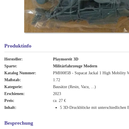
Produktinfo
Hersteller:
Playmoreit 3D
Sparte:
Militärfahrzeuge Modern
Katalog Nummer:
PMI0085B - Supacat Jackal 1 High Mobility 
Maßstab:
1:72
Kategorie:
Bausätze (Resin, Vacu, ...)
Erschienen:
2023
Preis:
ca. 27 €
Inhalt:
5 3D-Druckblöcke mit unterschiedlichen B
Besprechung