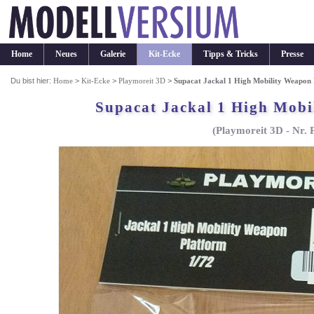
Home
Neues
Galerie
Kit-Ecke
Tipps & Tricks
Presse
Du bist hier:
Home
>
Kit-Ecke
>
Playmoreit 3D
>
Supacat Jackal 1 High Mobility Weapon
Supacat Jackal 1 High Mobi
(Playmoreit 3D - Nr.