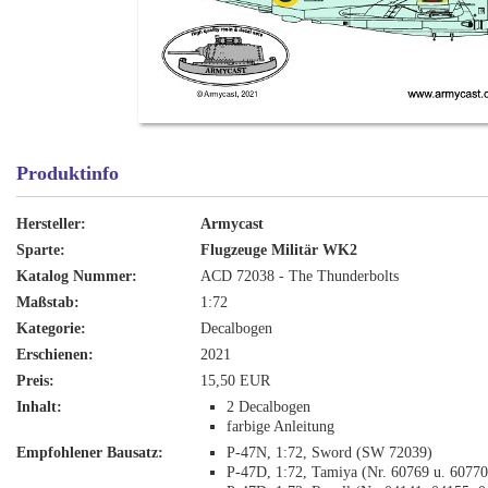
Produktinfo
Hersteller:
Armycast
Sparte:
Flugzeuge Militär WK2
Katalog Nummer:
ACD 72038 - The Thunderbolts
Maßstab:
1:72
Kategorie:
Decalbogen
Erschienen:
2021
Preis:
15,50 EUR
Inhalt:
2 Decalbogen
farbige Anleitung
Empfohlener Bausatz:
P-47N, 1:72, Sword (SW 72039)
P-47D, 1:72, Tamiya (Nr. 60769 u. 60770