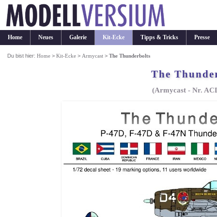
Home
Neues
Galerie
Kit-Ecke
Tipps & Tricks
Presse
Du bist hier:
Home
>
Kit-Ecke
>
Armycast
>
The Thunderbolts
The Thunder
(Armycast - Nr. AC