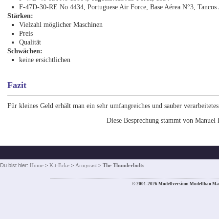
F-47D-30-RE No 4434, Portuguese Air Force, Base Aérea N°3, Tancos
Stärken:
Vielzahl möglicher Maschinen
Preis
Qualität
Schwächen:
keine ersichtlichen
Fazit
Für kleines Geld erhält man ein sehr umfangreiches und sauber verarbeitete
Diese Besprechung stammt von Manuel 
Du bist hier:
Home
>
Kit-Ecke
>
Armycast
>
The Thunderbolts
© 2001-2026 Modellversium Modellbau Ma