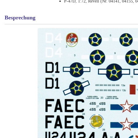
P-47D, 1:72, Revell (Nr. 04141, 04155, 
Besprechung