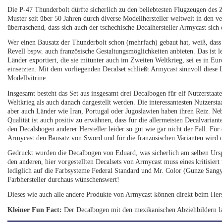
Die P-47 Thunderbolt dürfte sicherlich zu den beliebtesten Flugzeugen des 
Muster seit über 50 Jahren durch diverse Modellhersteller weltweit in den 
überraschend, dass sich auch der tschechische Decalhersteller Armycast sic
Wer einen Bausatz der Thunderbolt schon (mehrfach) gebaut hat, weiß, dass
Revell bspw. auch französische Gestaltungsmöglichkeiten anbieten. Das ist l
Länder exportiert, die sie mitunter auch im Zweiten Weltkrieg, sei es in Eur
einsetzten. Mit dem vorliegenden Decalset schließt Armycast sinnvoll diese 
Modellvitrine.
Insgesamt besteht das Set aus insgesamt drei Decalbogen für elf Nutzersta
Weltkrieg als auch danach dargestellt werden. Die interessantesten Nutzerstaa
aber auch Länder wie Iran, Portugal oder Jugoslawien haben ihren Reiz. Ne
Qualität ist auch positiv zu erwähnen, dass für die allermeisten Decalvarian
den Decalsbogen anderer Hersteller leider so gut wie gar nicht der Fall. Für
Armycast den Bausatz von Sword und für die französischen Varianten wird 
Gedruckt wurden die Decalbogen von Eduard, was sicherlich am selben Urspr
den anderen, hier vorgestellten Decalsets von Armycast muss eines kritisiert
lediglich auf die Farbsysteme Federal Standard und Mr. Color (Gunze Sang
Farbhersteller durchaus wünschenswert!
Dieses wie auch alle andere Produkte von Armycast können direkt beim Herst
Kleiner Fun Fact:
Der Decalbogen mit den mexikanischen Abziehbildern la