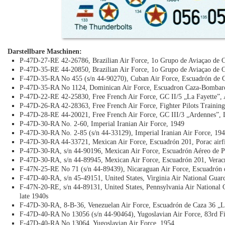
Darstellbare Maschinen:
P-47D-27-RE 42-26786, Brazilian Air Force, 1o Grupo de Aviaçao de Ca
P-47D-35-RE 44-20850, Brazilian Air Force, 1o Grupo de Aviaçao de Ca
F-47D-35-RA No 455 (s/n 44-90270), Cuban Air Force, Escuadrón de
P-47D-35-RA No 1124, Dominican Air Force, Escuadron Caza-Bombarder
P-47D-22-RE 42-25830, Free French Air Force, GC II/5 „La Fayette”, Al
P-47D-26-RA 42-28363, Free French Air Force, Fighter Pilots Traini
P-47D-28-RE 44-20021, Free French Air Force, GC III/3 „Ardennes”, 
P-47D-30-RA No. 2-60, Imperial Iranian Air Force, 1949
P-47D-30-RA No. 2-85 (s/n 44-33129), Imperial Iranian Air Force, 19
P-47D-30-RA 44-33721, Mexican Air Force, Escuadrón 201, Porac airfie
P-47D-30-RA, s/n 44-90196, Mexican Air Force, Escuadrón Aéreo de P
P-47D-30-RA, s/n 44-89945, Mexican Air Force, Escuadrón 201, Verac
F-47N-25-RE No 71 (s/n 44-89439), Nicaraguan Air Force, Escuadrón
F-47D-40-RA, s/n 45-49151, United States, Virginia Air National Guar
F-47N-20-RE, s/n 44-89131, United States, Pennsylvania Air National G
late 1940s
F-47D-30-RA, 8-B-36, Venezuelan Air Force, Escuadrón de Caza 36 „Lo
F-47D-40-RA No 13056 (s/n 44-90464), Yugoslavian Air Force, 83rd F
F-47D-40-RA No 13064, Yugoslavian Air Force, 1954