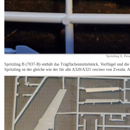
Spritzling A, Deta
Spritzling B (7037-B) enthält das Trägflächenmittelstück, Vorflügel und die
Spritzling ist der gleiche wie der für alle A320/A321 ceo/neo von Zvezda. Au