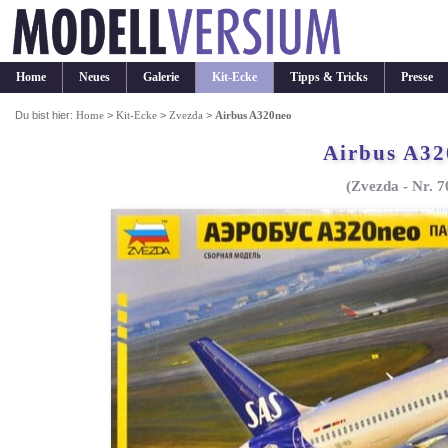
Home
Neues
Galerie
Kit-Ecke
Tipps & Tricks
Presse
Du bist hier:
Home
>
Kit-Ecke
>
Zvezda
>
Airbus A320neo
Airbus A32
(Zvezda - Nr. 7