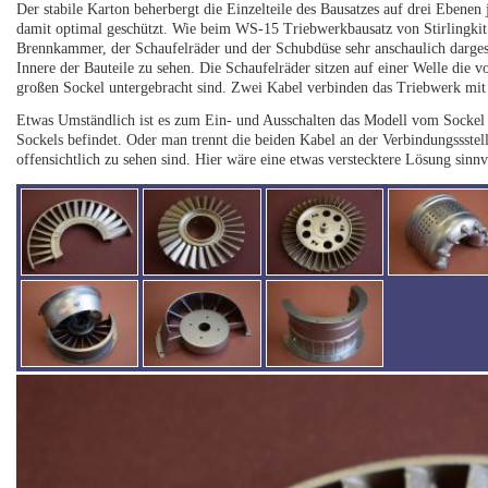
Der stabile Karton beherbergt die Einzelteile des Bausatzes auf drei Ebenen
damit optimal geschützt. Wie beim WS-15 Triebwerkbausatz von Stirlingkit
Brennkammer, der Schaufelräder und der Schubdüse sehr anschaulich dargest
Innere der Bauteile zu sehen. Die Schaufelräder sitzen auf einer Welle die
großen Sockel untergebracht sind. Zwei Kabel verbinden das Triebwerk mi
Etwas Umständlich ist es zum Ein- und Ausschalten das Modell vom Sockel n
Sockels befindet. Oder man trennt die beiden Kabel an der Verbindungssstell
offensichtlich zu sehen sind. Hier wäre eine etwas verstecktere Lösung sinn