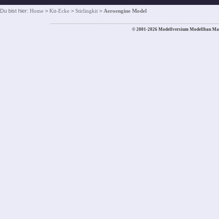
Du bist hier:
Home
>
Kit-Ecke
>
Stirlingkit
>
Aeroengine Model
© 2001-2026 Modellversium Modellbau Ma