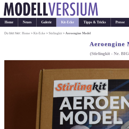
Home
Neues
Galerie
Kit-Ecke
Tipps & Tricks
Presse
Du bist hier:
Home
>
Kit-Ecke
>
Stirlingkit
>
Aeroengine Model
Aeroengine 
(Stirlingkit - Nr. B