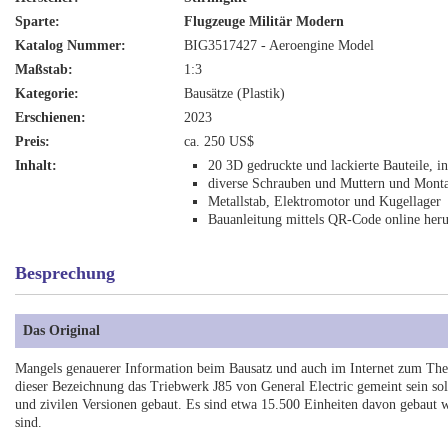
Sparte:
Flugzeuge Militär Modern
Katalog Nummer:
BIG3517427 - Aeroengine Model
Maßstab:
1:3
Kategorie:
Bausätze (Plastik)
Erschienen:
2023
Preis:
ca. 250 US$
Inhalt:
20 3D gedruckte und lackierte Bauteile, in
diverse Schrauben und Muttern und Mont
Metallstab, Elektromotor und Kugellager
Bauanleitung mittels QR-Code online her
Besprechung
Das Original
Mangels genauerer Information beim Bausatz und auch im Internet zum Th
dieser Bezeichnung das Triebwerk J85 von General Electric gemeint sein sol
und zivilen Versionen gebaut. Es sind etwa 15.500 Einheiten davon gebaut
sind.