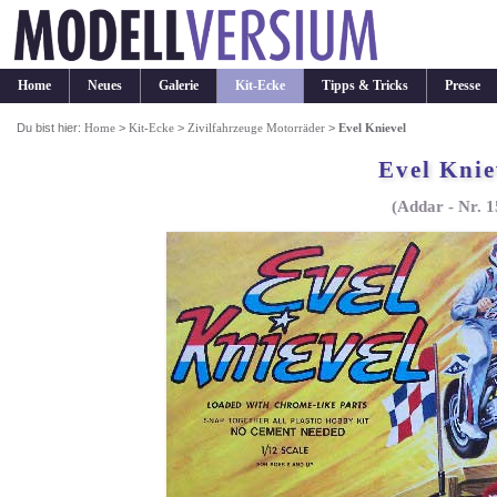
Home
Neues
Galerie
Kit-Ecke
Tipps & Tricks
Presse
Du bist hier:
Home
>
Kit-Ecke
>
Zivilfahrzeuge Motorräder
>
Evel Knievel
Evel Knie
(Addar - Nr. 1