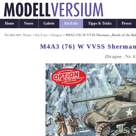
Home
Neues
Galerie
Kit-Ecke
Tipps & Tricks
Presse
Du bist hier:
Home
>
Kit-Ecke
>
Dragon
>
M4A3 (76) W VVSS Sherman „Battle of the Bu
M4A3 (76) W VVSS Sherman „
(Dragon - Nr. 6