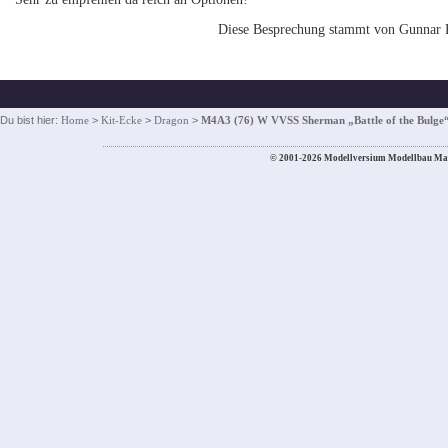
Diese Besprechung stammt von Gunnar
Du bist hier:
Home
>
Kit-Ecke
>
Dragon
>
M4A3 (76) W VVSS Sherman „Battle of the Bulge
© 2001-2026 Modellversium Modellbau Ma