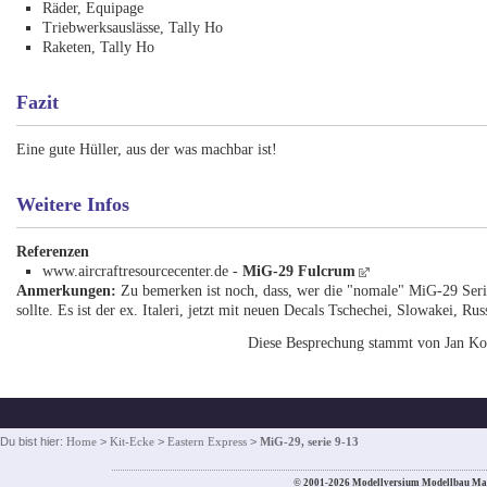
Räder, Equipage
Triebwerksauslässe, Tally Ho
Raketen, Tally Ho
Fazit
Eine gute Hüller, aus der was machbar ist!
Weitere Infos
Referenzen
www.aircraftresourcecenter.de -
MiG-29 Fulcrum
Anmerkungen:
Zu bemerken ist noch, dass, wer die "nomale" MiG-29 Ser
sollte. Es ist der ex. Italeri, jetzt mit neuen Decals Tschechei, Slowakei, R
Diese Besprechung stammt von Jan Ko
Du bist hier:
Home
>
Kit-Ecke
>
Eastern Express
>
MiG-29, serie 9-13
© 2001-2026 Modellversium Modellbau Ma