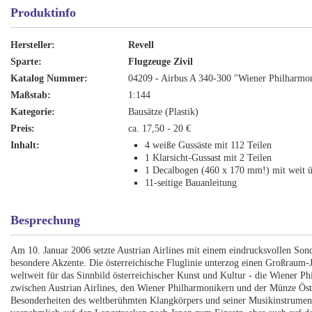
Produktinfo
Hersteller:
Revell
Sparte:
Flugzeuge Zivil
Katalog Nummer:
04209 - Airbus A 340-300 "Wiener Philharmo
Maßstab:
1:144
Kategorie:
Bausätze (Plastik)
Preis:
ca. 17,50 - 20 €
Inhalt:
4 weiße Gussäste mit 112 Teilen
1 Klarsicht-Gussast mit 2 Teilen
1 Decalbogen (460 x 170 mm!) mit weit 
11-seitige Bauanleitung
Besprechung
Am 10. Januar 2006 setzte Austrian Airlines mit einem eindrucksvollen Son
besondere Akzente. Die österreichische Fluglinie unterzog einen Großraum
weltweit für das Sinnbild österreichischer Kunst und Kultur - die Wiener 
zwischen Austrian Airlines, den Wiener Philharmonikern und der Münze Öste
Besonderheiten des weltberühmten Klangkörpers und seiner Musikinstrum