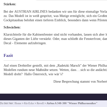
Stärken:
Bei der AUSTRIAN AIRLINES bedanken wir uns für diese einmalige Vorlage:
zu. Das Modell ist in weiß gespritzt, was Mutige ermöglicht, sich ein Gro
Cockpitausbau belohnt einen tieferen Einblick, besonders dann wenn Piloten
Schwächen:
Klarsichtteile für die Kabinenfenster sind nicht vorhanden, lassen sich aber
dieses Giganten der Lüfte verstärkt. Oder, man schließt die Fensterfront, 
Decal - Elemente aufzubringen.
Fazit
Auf einen Drehteller gestellt, mit dem „Radetzki Marsch“ der Wiener Philha
Modellen rundum neue Maßstäbe setzen. Wetten, dass….sich so die andächt
Modell dreht? Hallo Österreich, wie wär’s?
Diese Besprechung stammt von Norber
Du bist hier:
Home
>
Kit-Ecke
>
Revell
>
Airbus A 340-300 "Wiener Philharmoniker"