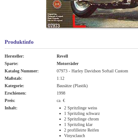
Produktinfo
Hersteller:
Revell
Sparte:
Motorräder
Katalog Nummer:
07973 - Harley Davidson Softail Custom
Maßstab:
1:12
Kategorie:
Bausätze (Plastik)
Erschienen:
1998
Preis:
ca. €
Inhalt:
2 Spritzlinge weiss
1 Spritzling schwarz
2 Spritzlinge chrom
1 Spritzling klar
2 profilleirte Reifen
Vinysclauch