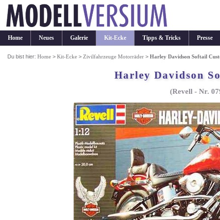
Home
Neues
Galerie
Kit-Ecke
Tipps & Tricks
Presse
Du bist hier:
Home
>
Kit-Ecke
>
Zivilfahrzeuge Motorräder
>
Harley Davidson Softail Cus
Harley Davidson So
(Revell - Nr. 0