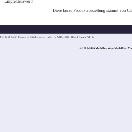
Empfehlenswert!
Diese kurze Produktvorstellung stammt von Chr
Du bist hier:
Home
>
Kit-Ecke
>
Italeri
>
MH-60K Blackhawk SOA
© 2001-2026 Modellversium Modellbau Ma