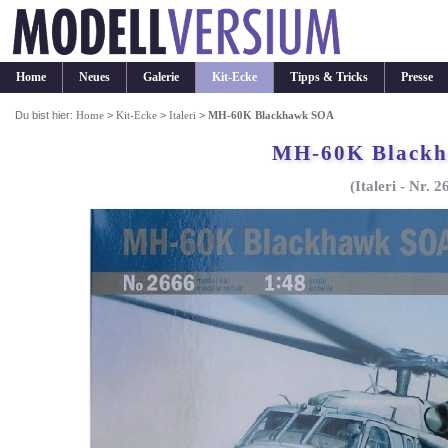
Home
Neues
Galerie
Kit-Ecke
Tipps & Tricks
Presse
Du bist hier:
Home
>
Kit-Ecke
>
Italeri
>
MH-60K Blackhawk SOA
MH-60K Black
(Italeri - Nr. 2