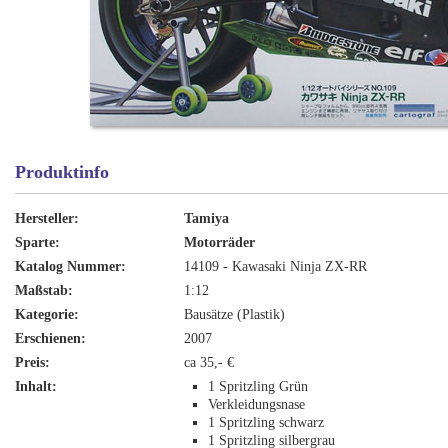
Produktinfo
Hersteller:
Tamiya
Sparte:
Motorräder
Katalog Nummer:
14109 - Kawasaki Ninja ZX-RR
Maßstab:
1:12
Kategorie:
Bausätze (Plastik)
Erschienen:
2007
Preis:
ca 35,- €
Inhalt:
1 Spritzling Grün
Verkleidungsnase
1 Spritzling schwarz
1 Spritzling silbergrau