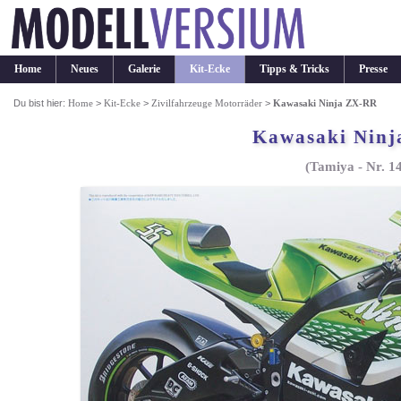
Home
Neues
Galerie
Kit-Ecke
Tipps & Tricks
Presse
Du bist hier:
Home
>
Kit-Ecke
>
Zivilfahrzeuge Motorräder
>
Kawasaki Ninja ZX-RR
Kawasaki Nin
(Tamiya - Nr. 1