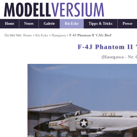
Home
Neues
Galerie
Kit-Ecke
Tipps & Tricks
Presse
Du bist hier:
Home
>
Kit-Ecke
>
Hasegawa
>
F-4J Phantom II 'CAG Bird'
F-4J Phantom II 
(Hasegawa - Nr. 