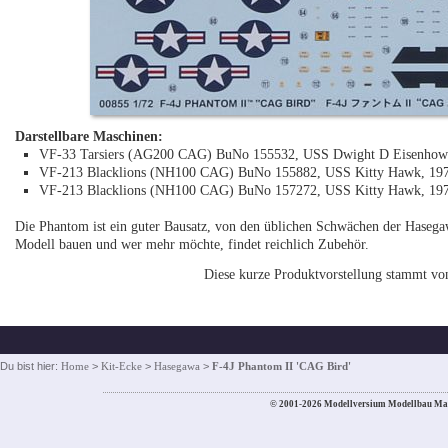
Darstellbare Maschinen:
VF-33 Tarsiers (AG200 CAG) BuNo 155532, USS Dwight D Eisenhowe
VF-213 Blacklions (NH100 CAG) BuNo 155882, USS Kitty Hawk, 19
VF-213 Blacklions (NH100 CAG) BuNo 157272, USS Kitty Hawk, 19
Die Phantom ist ein guter Bausatz, von den üblichen Schwächen der Hasega
Modell bauen und wer mehr möchte, findet reichlich Zubehör.
Diese kurze Produktvorstellung stammt vo
Du bist hier:
Home
>
Kit-Ecke
>
Hasegawa
>
F-4J Phantom II 'CAG Bird'
© 2001-2026 Modellversium Modellbau Ma