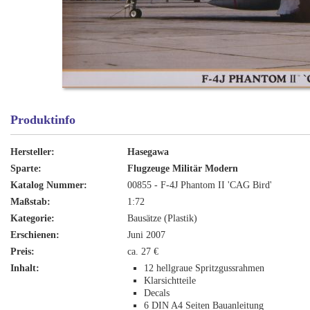
Produktinfo
Hersteller:
Hasegawa
Sparte:
Flugzeuge Militär Modern
Katalog Nummer:
00855 - F-4J Phantom II 'CAG Bird'
Maßstab:
1:72
Kategorie:
Bausätze (Plastik)
Erschienen:
Juni 2007
Preis:
ca. 27 €
Inhalt:
12 hellgraue Spritzgussrahmen
Klarsichtteile
Decals
6 DIN A4 Seiten Bauanleitung