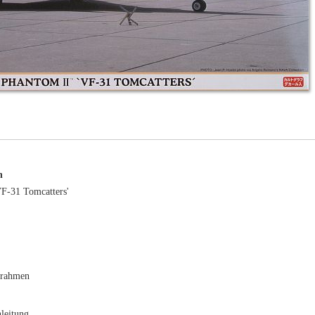
n
VF-31 Tomcatters'
srahmen
leitung