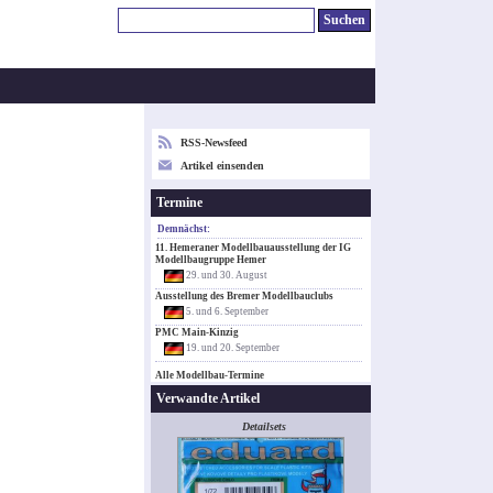
RSS-Newsfeed
Artikel einsenden
Termine
Demnächst:
11. Hemeraner Modellbauausstellung der IG
Modellbaugruppe Hemer
29. und 30. August
Ausstellung des Bremer Modellbauclubs
5. und 6. September
PMC Main-Kinzig
19. und 20. September
Alle Modellbau-Termine
Verwandte Artikel
Detailsets