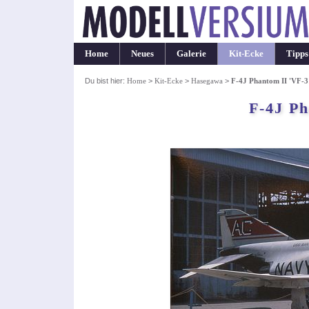
Home
Neues
Galerie
Kit-Ecke
Tipps
Du bist hier:
Home
>
Kit-Ecke
>
Hasegawa
>
F-4J Phantom II 'VF-3
F-4J Ph