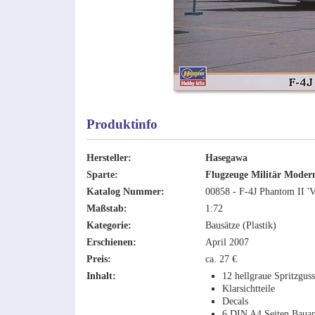
Produktinfo
Hersteller:
Hasegawa
Sparte:
Flugzeuge Militär Moder
Katalog Nummer:
00858 - F-4J Phantom II '
Maßstab:
1:72
Kategorie:
Bausätze (Plastik)
Erschienen:
April 2007
Preis:
ca. 27 €
Inhalt:
12 hellgraue Spritzgus
Klarsichtteile
Decals
6 DIN A4 Seiten Bauan