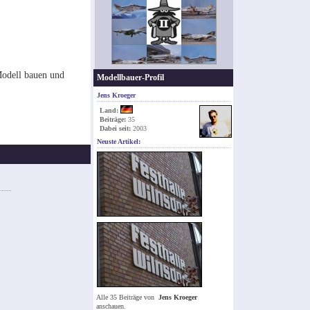
Modell bauen und
Modellbauer-Profil
Jens Kroeger
Land:
Beiträge:
35
Dabei seit:
2003
Neuste Artikel:
Alle 35 Beiträge von
Jens Kroeger
anschauen.