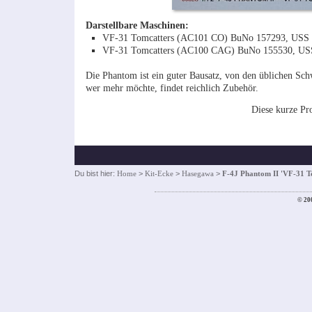
Darstellbare Maschinen:
VF-31 Tomcatters (AC101 CO) BuNo 157293, USS 
VF-31 Tomcatters (AC100 CAG) BuNo 155530, USS
Die Phantom ist ein guter Bausatz, von den üblichen Sc
wer mehr möchte, findet reichlich Zubehör.
Diese kurze Pr
Du bist hier:
Home
>
Kit-Ecke
>
Hasegawa
>
F-4J Phantom II 'VF-31 T
© 20