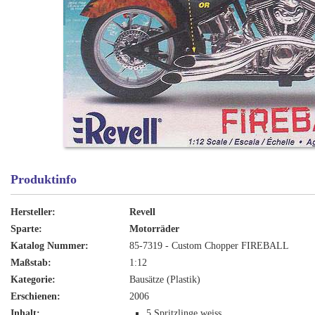
Produktinfo
Hersteller:
Revell
Sparte:
Motorräder
Katalog Nummer:
85-7319 - Custom Chopper FIREBALL
Maßstab:
1:12
Kategorie:
Bausätze (Plastik)
Erschienen:
2006
Inhalt:
5 Spritzlinge weiss