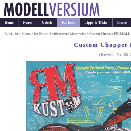
Home
Neues
Galerie
Kit-Ecke
Tipps & Tricks
Presse
Du bist hier:
Home
>
Kit-Ecke
>
Zivilfahrzeuge Motorräder
>
Custom Chopper FIREBALL
Custom Chopper
(Revell - Nr. 85