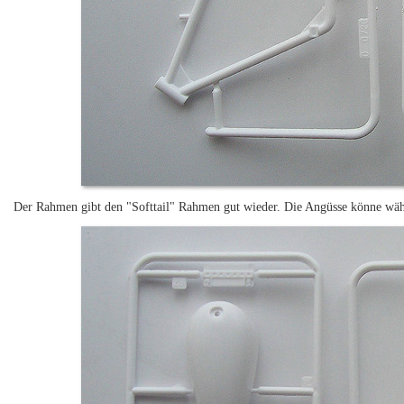
Der Rahmen gibt den "Softtail" Rahmen gut wieder. Die Angüsse könne währ