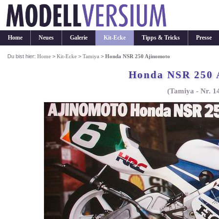
Home
Neues
Galerie
Kit-Ecke
Tipps & Tricks
Presse
Du bist hier:
Home
>
Kit-Ecke
>
Tamiya
>
Honda NSR 250 Ajinomoto
Honda NSR 250 
(Tamiya - Nr. 1