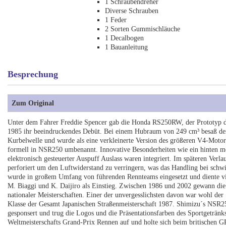
1 Schraubendreher
Diverse Schrauben
1 Feder
2 Sorten Gummischläuche
1 Decalbogen
1 Bauanleitung
Besprechung
Zum Original
Unter dem Fahrer Freddie Spencer gab die Honda RS250RW, der Prototyp d
1985 ihr beeindruckendes Debüt. Bei einem Hubraum von 249 cm³ besaß der
Kurbelwelle und wurde als eine verkleinerte Version des größeren V4-M
formell in NSR250 umbenannt. Innovative Besonderheiten wie ein hinten mo
elektronisch gesteuerter Auspuff Auslass waren integriert. Im späteren Verl
perforiert um den Luftwiderstand zu verringern, was das Handling bei sc
wurde in großem Umfang von führenden Rennteams eingesetzt und diente vie
M. Biaggi und K. Daijiro als Einstieg. Zwischen 1986 und 2002 gewann die
nationaler Meisterschaften. Einer der unvergesslichsten davon war wohl de
Klasse der Gesamt Japanischen Straßenmeisterschaft 1987. Shimizu´s NSR
gesponsert und trug die Logos und die Präsentationsfarben des Sportgeträ
Weltmeisterschafts Grand-Prix Rennen auf und holte sich beim britischen G