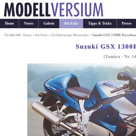
Home
Neues
Galerie
Kit-Ecke
Tipps & Tricks
Presse
Du bist hier:
Home
>
Kit-Ecke
>
Zivilfahrzeuge Motorräder
>
Suzuki GSX 1300R Hayabus
Suzuki GSX 1300
(Tamiya - Nr. 1