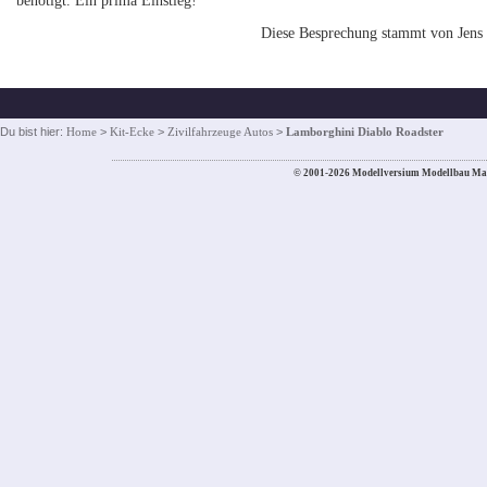
benötigt. Ein prima Einstieg!
Diese Besprechung stammt von Jens
Du bist hier:
Home
>
Kit-Ecke
>
Zivilfahrzeuge Autos
>
Lamborghini Diablo Roadster
© 2001-2026 Modellversium Modellbau Ma