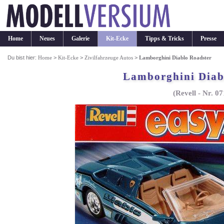
Home
Neues
Galerie
Kit-Ecke
Tipps & Tricks
Presse
Du bist hier:
Home
>
Kit-Ecke
>
Zivilfahrzeuge Autos
>
Lamborghini Diablo Roadster
Lamborghini Diab
(Revell - Nr. 0