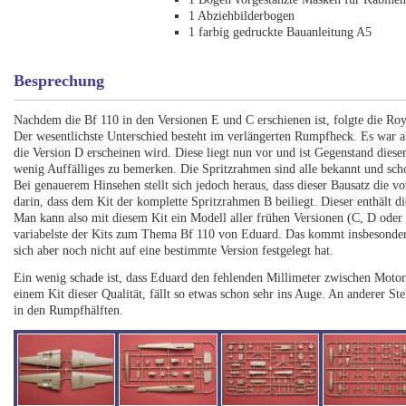
1 Abziehbilderbogen
1 farbig gedruckte Bauanleitung A5
Besprechung
Nachdem die Bf 110 in den Versionen E und C erschienen ist, folgte die Roy
Der wesentlichste Unterschied besteht im verlängerten Rumpfheck. Es war ab
die Version D erscheinen wird. Diese liegt nun vor und ist Gegenstand dies
wenig Auffälliges zu bemerken. Die Spritzrahmen sind alle bekannt und sc
Bei genauerem Hinsehen stellt sich jedoch heraus, dass dieser Bausatz die v
darin, dass dem Kit der komplette Spritzrahmen B beiliegt. Dieser enthält
Man kann also mit diesem Kit ein Modell aller frühen Versionen (C, D oder
variabelste der Kits zum Thema Bf 110 von Eduard. Das kommt insbesonder
sich aber noch nicht auf eine bestimmte Version festgelegt hat.
Ein wenig schade ist, dass Eduard den fehlenden Millimeter zwischen Motor
einem Kit dieser Qualität, fällt so etwas schon sehr ins Auge. An anderer Ste
in den Rumpfhälften.