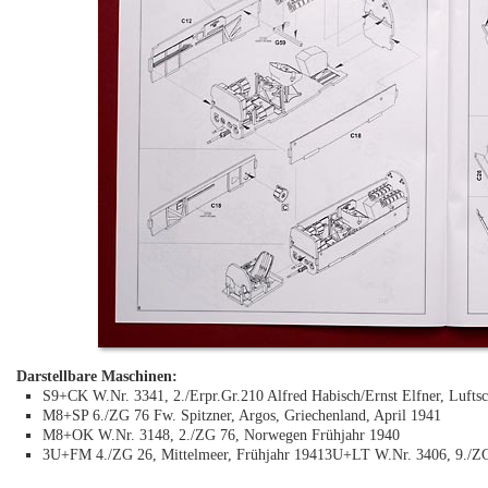
Darstellbare Maschinen:
S9+CK W.Nr. 3341, 2./Erpr.Gr.210 Alfred Habisch/Ernst Elfner, Luft
M8+SP 6./ZG 76 Fw. Spitzner, Argos, Griechenland, April 1941
M8+OK W.Nr. 3148, 2./ZG 76, Norwegen Frühjahr 1940
3U+FM 4./ZG 26, Mittelmeer, Frühjahr 19413U+LT W.Nr. 3406, 9./ZG 