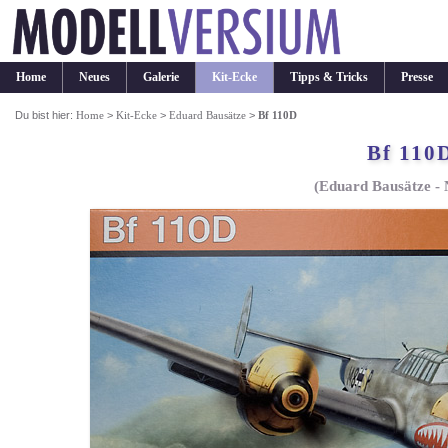
Home
Neues
Galerie
Kit-Ecke
Tipps & Tricks
Presse
Du bist hier:
Home
>
Kit-Ecke
>
Eduard Bausätze
>
Bf 110D
Bf 110
(Eduard Bausätze - 