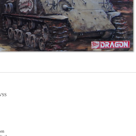
HVSS
men