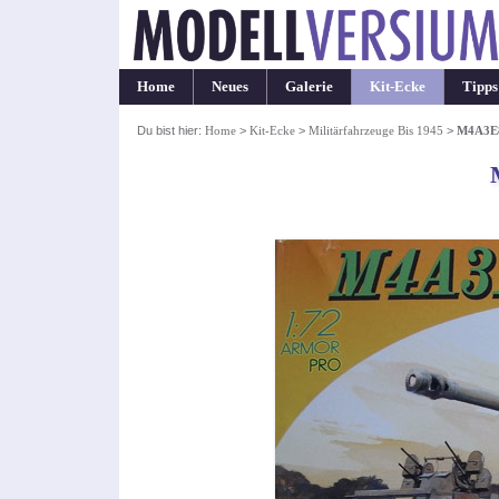
Home
Neues
Galerie
Kit-Ecke
Tipps
Du bist hier:
Home
>
Kit-Ecke
>
Militärfahrzeuge Bis 1945
>
M4A3E8