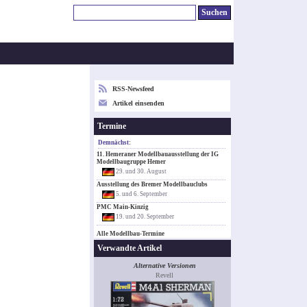
RSS-Newsfeed
Artikel einsenden
Termine
Demnächst:
11. Hemeraner Modellbauausstellung der IG
Modellbaugruppe Hemer
29. und 30. August
Ausstellung des Bremer Modellbauclubs
5. und 6. September
PMC Main-Kinzig
19. und 20. September
Alle Modellbau-Termine
Verwandte Artikel
Alternative Versionen
Revell