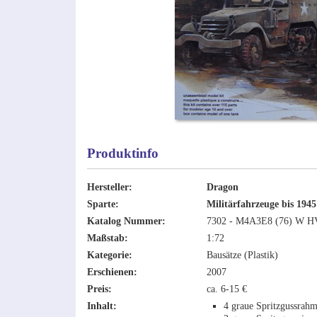
Produktinfo
Hersteller:
Dragon
Sparte:
Militärfahrzeuge bis 1945
Katalog Nummer:
7302 - M4A3E8 (76) W 
Maßstab:
1:72
Kategorie:
Bausätze (Plastik)
Erschienen:
2007
Preis:
ca. 6-15 €
Inhalt:
4 graue Spritzgussrah