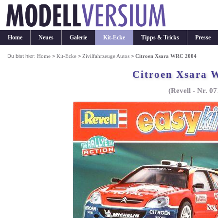
Home
Neues
Galerie
Kit-Ecke
Tipps & Tricks
Presse
Du bist hier:
Home
>
Kit-Ecke
>
Zivilfahrzeuge Autos
>
Citroen Xsara WRC 2004
Citroen Xsara 
(Revell - Nr. 0