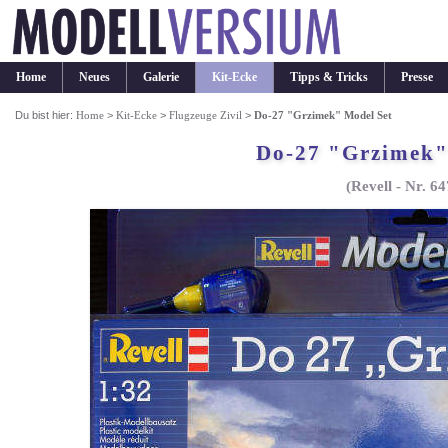
Home
Neues
Galerie
Kit-Ecke
Tipps & Tricks
Presse
Du bist hier:
Home
>
Kit-Ecke
>
Flugzeuge Zivil
>
Do-27 "Grzimek" Model Set
Do-27 "Grzimek"
(Revell - Nr. 6