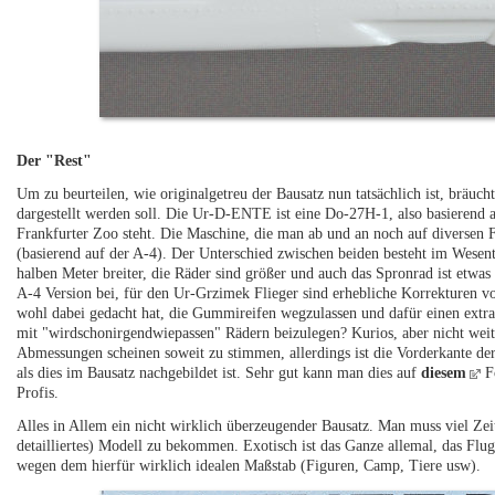
Der "Rest"
Um zu beurteilen, wie originalgetreu der Bausatz nun tatsächlich ist, brä
dargestellt werden soll. Die Ur-D-ENTE ist eine Do-27H-1, also basierend a
Frankfurter Zoo steht. Die Maschine, die man ab und an noch auf diversen F
(basierend auf der A-4). Der Unterschied zwischen beiden besteht im Wesen
halben Meter breiter, die Räder sind größer und auch das Spronrad ist etwas 
A-4 Version bei, für den Ur-Grzimek Flieger sind erhebliche Korrekturen vo
wohl dabei gedacht hat, die Gummireifen wegzulassen und dafür einen extr
mit "wirdschonirgendwiepassen" Rädern beizulegen? Kurios, aber nicht weite
Abmessungen scheinen soweit zu stimmen, allerdings ist die Vorderkante der 
als dies im Bausatz nachgebildet ist. Sehr gut kann man dies auf
diesem
Fo
Profis.
Alles in Allem ein nicht wirklich überzeugender Bausatz. Man muss viel Zei
detailliertes) Modell zu bekommen. Exotisch ist das Ganze allemal, das Fl
wegen dem hierfür wirklich idealen Maßstab (Figuren, Camp, Tiere usw).