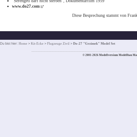
"Serengeti darf nicht sterben", Dokumentarfilm 1959
www.do27.com
Diese Besprechung stammt von Frank
Du bist hier:
Home
>
Kit-Ecke
>
Flugzeuge Zivil
>
Do-27 "Grzimek" Model Set
© 2001-2026 Modellversium Modellbau Ma